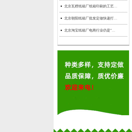
北京瓦楞纸箱厂纸箱印刷的工艺有哪些？
北京朝阳纸箱厂批发定做快递打包纸箱
北京淘宝纸箱厂电商行业仍是“一箱难求”