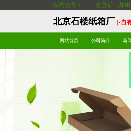
站内公告：
收货后，如出
北京石楼纸箱厂
|·
网站首页
公司简介
新