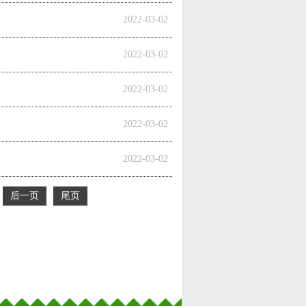
2022-03-02
2022-03-02
2022-03-02
2022-03-02
2022-03-02
后一页
尾页